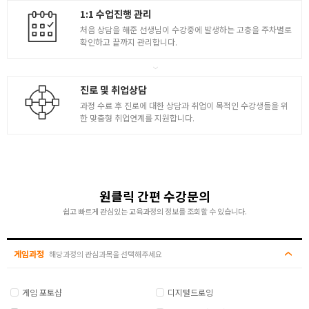
1:1 수업진행 관리
하이폴리곤 ( 캐릭터 / 배경 ) 제작
처음 상담을 해준 선생님이 수강중에 발생하는 고충을 주차별로
확인하고 끝까지 관리합니다.
- 효율적인 캐릭터
- 배경 모델링 제작 방법 소개 및 개인 작업 피드백
- 배경 tile map을 지브러쉬에서 만드는 방법
5
진로 및 취업상담
- 택스쳐 normal map 변환 기타 프로그램
- 지브러쉬를 활용한 tile map / 리토폴로지 작업
과정 수료 후 진로에 대한 상담과 취업이 목적인 수강생들을 위
한 맞춤형 취업연계를 지원합니다.
- 서브스턴스페인터를 활용한 채색
- 1:1 피드백 및 모델링 보완 작업
- 마모셋에서 포트폴리오 샷 제작 및 완성
포트폴리오 ( 캐릭터 / 배경 ) 제작
원클릭 간편 수강문의
- 로우 폴리곤, 하이 폴리곤 포트폴리오 선택
쉽고 빠르게 관심있는 교육과정의 정보를 조회할 수 있습니다.
( 자유 주제 포트폴리오 제작 )
- 3D MAX와 ZBrush로 캐릭터 배경 모델링 작업
- 릭터 기본 체형 작업, 배경, 기본 프랍 작업
게임과정
해당과정의 관심과목을 선택해주세요
6
- 1:1 피드백 후 모델링 보완 작업
- 리토폴로지 작업 및 언랩 작업
게임 포토샵
[ 서브스턴스페인터를 활용 ]
디지털드로잉
- 임포트 및 맵 소스 추출 및 셋팅 / 채색 작업