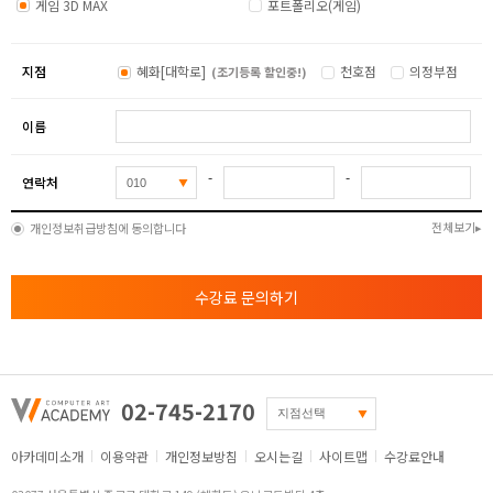
게임 3D MAX
포트폴리오(게임)
- 마모셋 및 엔진에 임포트 후 라이팅과 효과 셋팅
- 포트폴리오 샷 수정 작업 / 최종 포트폴리오 완성
지점
혜화[대학로]
천호점
의정부점
(조기등록 할인중!)
이름
-
-
연락처
전체보기
개인정보취급방침에 동의합니다
수강료 문의하기
02-745-2170
아카데미소개
이용약관
개인정보방침
오시는길
사이트맵
수강료안내