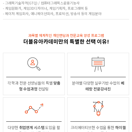
- 그래픽기술자격(GTQ) / 컴퓨터그래픽스운용기능사
- 게임원화가, 게임3D디자이너, 게임기획자, 프로그래머 등
- 메이저 게임회사, 애니메이션회사, 프로덕션, 방송사 등의 게임분야
과목별 체계적인 개인면담과 전문교육 양성 프로그램
더블유아카데미만의 특별한 선택 이유!
각 학과 전문 선생님들의
특별
맞춤
분야별
다양한 실무기반 수업의
베
형 수업과정
컨설팅
테랑 전문강사진
다양한
취업연계 시스템
도입을 활
크리에이티브한 수업을 통한
하이퀄