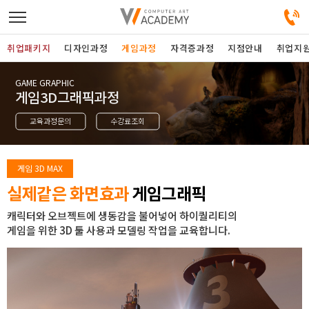
취업패키지
디자인과정
게임과정
자격증과정
지점안내
취업지
GAME GRAPHIC
디자인정규과정
게임3D그래픽과정
교육과정문의
수강료조회
디자인단과과정
게임과정
게임 3D MAX
실제같은 화면효과
게임그래픽
자격증과정
캐릭터와 오브젝트에 생동감을 불어넣어 하이퀄리티의
게임을 위한 3D 툴 사용과 모델링 작업을 교육합니다.
커뮤니티
취업패키지