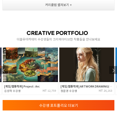
- 포토샵에서 디퓨즈 맵 제작 방법
- 맥스 메테리얼 구조이해 및 적용 방법
[ 로우폴리곤 포트폴리오 제작 ]
- 원화를 선택하여 모델링 캐릭터 및 배경 제작
- 모델링 제작 ( 캐릭터, 배경 모델링 ) / 언랩 작업
CREATIVE PORTFOLIO
텍스처 / 리깅 / 바디페인터 / 마모셋
더블유아카데미 수강생들의 크리에이티브한 작품들을 만나보세요
- 바디페인터 기능
- 모델링 임포트 및 택스쳐 적용법 / 모델링 채색 작업
- 택스쳐 저장 방법과 3D MAX에서 적용법
- skining, rigging 방법 습득
2
- 완성된 모델링에 bipad 셋팅 방법 소개
- 셋팅된 bipad에 스킨 웨이트 값 주는 방법
- 캐릭터 포징 방법 소개
- 캐릭터 포즈 작업 / 포즈 셋팅 완료
[게임/웹툰학과] Project : Arc
[게임/웹툰학과] ARTWORK DRAWING(2달차 결과물)
- 마모셋 인터페이스 / 머테리얼에 택스쳐 적용 방법
12,759
26,163
김성하
정윤경
- 마모셋 라이팅의 종류 및 세팅 / 렌더 샷 캡쳐 방법
ZBrush
수강생 포트폴리오 더보기
- 마모셋을 활용 포트폴리오 샷 완성