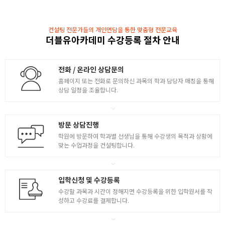
- 완성된 모델링 마모셋에 임포트 방법
- 라이팅 셋팅 / 포트폴리오 샷 완성
[ ZBrush 기능 소개 및 활용 ]
컨설팅 전문가들의 개인면담을 통한 맞춤형 전문교육
- 인터페이스 / 브러쉬 / 간단한 캐릭터 만들기
3
더블유아카데미 수강등록 절차 안내
- ZBrush를 이용한 두상 스컬핑 제작
- 데시메이션 최적화 방법
- 스컬핑 완료된 모델 데시메이션 최적화
전화 / 온라인 상담문의
- 3D MAX의 리토폴로지 기능 습득
홈페이지 또는 전화로 문의하신 과목의 학과 담당자 매칭을 통해
- 3D MAX로 임포트 방법 및 기능 습득
상담 일정을 조율합니다.
- 리토폴로지 최적화 모델 제작
서브스턴스페인터
방문 상담진행
- normal map 개념 이해 / 제작 방법 습득
학원에 방문하여 학과별 선생님을 통해 수강생의 목적과 상황에
- 3D MAX에서 제작한 normal map 적용 방법
맞는 수업과정을 컨설팅합니다.
- 서브스턴스페인터 기능 및 정의
- 머테리얼, 스마트 머테리얼, 스마트 마스크 기능
4
- 텍스쳐링 기능 / 텍스쳐 추출 기능
입학신청 및 수강등록
- 서브스턴스페인터 실습
수강할 과목과 시간이 정해지면 수강등록을 위한 입학원서를 작
- 예제를 통한 서브스턴스페인터 실습 진행
성하고 수강료를 결제합니다.
- 하이폴리곤 ( 캐릭터배경 ) 제작 준비
- 원화를 이용한 하이폴리곤 캐릭터 및 배경 및 모델링