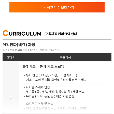
수강생후기 더보러가기
C
URRICULUM
교육과정 커리큘럼 안내
게임원화(배경) 과정
※ 기본 수업계획표로 강사마다 커리큘럼이 달라질 수 있습니다.
STEP
주요과목
배경 기초 이론과 기초 드로잉
- 투시 원근 ( 1소점, 2소점, 3소점 투시도 )
- 기초 드로잉 및 재질 표현법 / 썸네일 러프 스케치
- 디지털 스케치 연습
- 무기물 ( 돌, 금속, 세라믹, 물, 불 등 ) 재질 연습
- 유기물 ( 나무, 동물 등 ) 배경 재질 연습
1
- 오브젝트 이해 및 연습
- 배경 컨셉 필요한 드로잉 스케치 / 스케일감 이해
- 형태와 질감 빛의 원리 / 오브젝트 완성