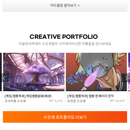
- 썸네일과 실루엣 스케치
- 배경 오브젝트 설계 및 스케치
- 퍼스팩티브 이론 / 투시 ( 1소점, 2소점, 3소점 )
브러쉬 이해와 디자인 쉐입
CREATIVE PORTFOLIO
- 배경 컨셉라인 연습 / 3D목업 활용
- 다양한 브러쉬와 커스텀 쉐입으로 작업하기
더블유아카데미 수강생들의 크리에이티브한 작품들을 만나보세요
[ 페인팅 테크닉 1 ]
- 모노톤과 명도 단계 이용
- 공기 원근을 만드는 원경, 중경, 근경의 구분
2
[ 페인팅 테크닉 2 ]
- 빛의 흐름 컬러링 색온도
- 한난대비 시간 계절의 변화를 이용한 구분
[ 배경 구도와 구성 배치 / 시선의 흐름 ]
- 대칭/비대칭, 명도, 색상, 형태, 질감, 집중 분리 대비
[게임/웹툰학과] 게임웹툰원화(배경)
[게임/웹툰학과] 웹툰 한 페이지 창작
- 게임 속 공간 구성 분석
9,276
24,093
강사작품
유현준
배경 컨셉 아트
수강생 포트폴리오 더보기
[ 상점 컨셉 창작 ]
- 작은 오브젝트 제작