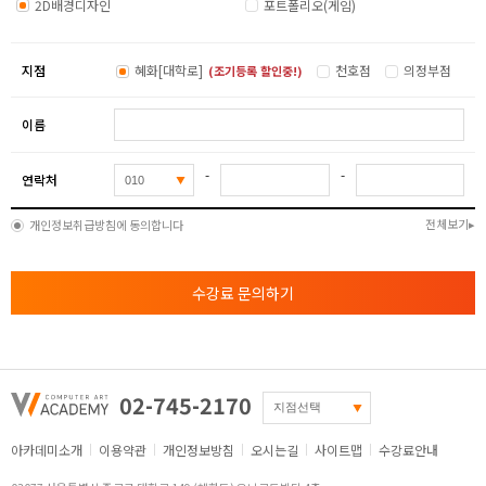
2D배경디자인
포트폴리오(게임)
- 마을 전체의 전경 러프 스케치
- 랜드마크 요소와 큰 건물의 위치
- 마을 전체의 전경 기본 색 작업
지점
혜화[대학로]
천호점
의정부점
(조기등록 할인중!)
- 마을 전체의 전경 명암과 빛의 흐름 컬러링 완성
- 로딩 이미지 일러스트 작업 및 완성
이름
-
-
연락처
전체보기
개인정보취급방침에 동의합니다
수강료 문의하기
02-745-2170
아카데미소개
이용약관
개인정보방침
오시는길
사이트맵
수강료안내