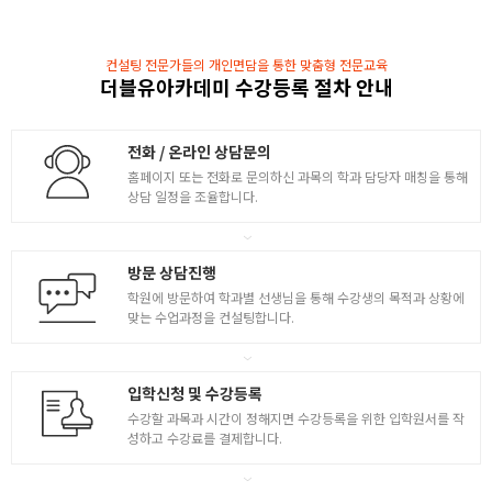
- 재질, 빛의 흐름, 반사광, 명암 연구
- 빛, 음영, 반사광, 텍스쳐
- 매트리얼 명암 연구와 빛의 흐름 텍스쳐
3
컨설팅 전문가들의 개인면담을 통한 맞춤형 전문교육
더블유아카데미 수강등록 절차 안내
- 배경 컨셉 자료 찾기
- 썸네일 러프스케치를 통한 다양한 창작
- 러프스케치 완료 후 스케치 작업
전화 / 온라인 상담문의
- 상점의 기준이 되는 컨셉 자료 응용
- 전체적인 빛의 흐름과 시간대별 색상 지정완료
홈페이지 또는 전화로 문의하신 과목의 학과 담당자 매칭을 통해
- 재질별 질감 묘사 후 완료
상담 일정을 조율합니다.
건축물 / 세계관
방문 상담진행
[ 배경 컨셉 전경 및 구조 pve / pvp ]
- 각 게임별 공간의 동선 이해하기
학원에 방문하여 학과별 선생님을 통해 수강생의 목적과 상황에
맞는 수업과정을 컨설팅합니다.
- 세계관이 깃들여진 건축의 역사 / 서양건축사 연구
- 고대 건축 양식과 중세의 건축 양식
4
- 요점 파악 후 레퍼런스 연구
입학신청 및 수강등록
- 군체 건축과 종교적 건축
- 근세 바로크 고전주의 양식
수강할 과목과 시간이 정해지면 수강등록을 위한 입학원서를 작
- 이론 학습 후 간단한 스케치 작업
성하고 수강료를 결제합니다.
- 왕조별 요점 파악 후 레퍼런스 / 다양한 건축양식
- 이론 학습 후 간단한 스케치 작업