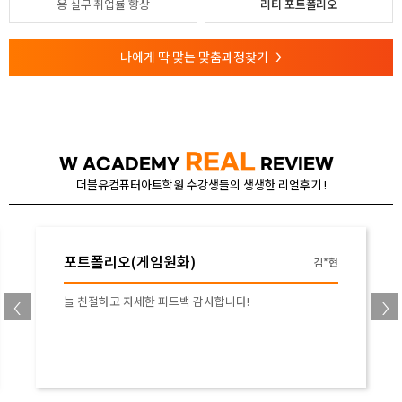
용
실무 취업률 향상
리티 포트폴리오
나에게 딱 맞는 맞춤과정찾기
>
REAL
W ACADEMY
REVIEW
더블유컴퓨터아트학원 수강생들의 생생한 리얼후기 !
포트폴리오(게임원화)
김*현
조
친절히 설명해주시고 표현 방법이나 기초적인 디지털 
법에 대해서 잘 알려주셔서 어느정도 감이 잡힘