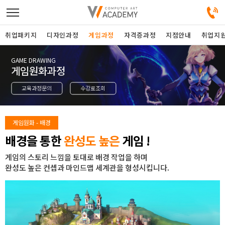
취업패키지
디자인과정
게임과정
자격증과정
지점안내
취업지
GAME DRAWING
디자인정규과정
게임원화과정
교육과정문의
수강료조회
디자인단과과정
게임과정
게임원화 - 배경
배경을 통한
완성도 높은
게임 !
자격증과정
게임의 스토리 느낌을 토대로 배경 작업을 하며
완성도 높은 컨셉과 마인드맵 세계관을 형성시킵니다.
커뮤니티
취업패키지