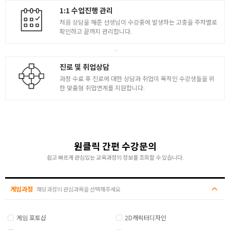
1:1 수업진행 관리
배경 컨셉 창작
처음 상담을 해준 선생님이 수강중에 발생하는 고충을 주차별로
확인하고 끝까지 관리합니다.
- 중세 가옥구조 창작 / 고증을 반영한 작업 (동/서양)
- 세계관 설정 ( 여행자, 숙소, 풍차, 주점, 상점 등 )
- 정보와 자료를 반영한 레퍼런스 수집 및 작업
5
진로 및 취업상담
- 썸네일 러프 스케치
과정 수료 후 진로에 대한 상담과 취업이 목적인 수강생들을 위
- 건축물의 강조점 포컬포인트 잡기
한 맞춤형 취업연계를 지원합니다.
- 입구 디자인 / 단톤 컬러링 완료
- 디테일과 묘사 페인팅 테크닉 활용
- 완성된 형태의 건축물 배경 컨셉 완료
마을 컨셉 창작
원클릭 간편 수강문의
[ 마을 컨셉 배경 작업 ]
쉽고 빠르게 관심있는 교육과정의 정보를 조회할 수 있습니다.
- 퀘스트가 주어지는 관문 게임 속 마을 창작
- 마을의 세계관 / 건물의 규모 상점의 개수 설정
- 마을의 동선 방향 설정 / Top-View 맵 디자인
게임과정
해당과정의 관심과목을 선택해주세요
- 시작 지점과 체크포인트 설계
- 장비를 점검하는 마을 입구 디자인
6
- 스카이라인을 형성하는 랜드마크용 큰 건물 체크
게임 포토샵
2D캐릭터디자인
- 쓰여질 건물과 이정표의 러프 동선정리