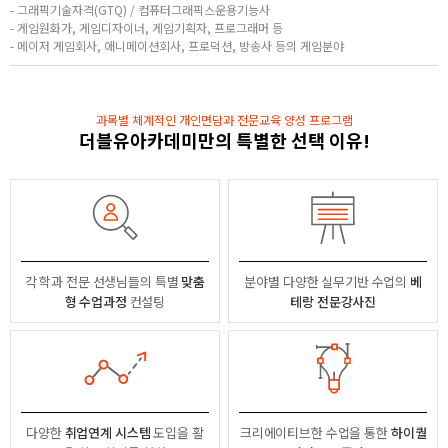
- 그래픽기술자격(GTQ) / 컴퓨터그래픽스운용기능사
- 게임원화가, 게임디자이너, 게임기획자, 프로그래머 등
- 메이저 게임회사, 애니메이션회사, 프로덕션, 방송사 등의 게임분야
과목별 체계적인 개인면담과 전문교육 양성 프로그램
더블유아카데미만의 특별한 선택 이유!
각 학과 전문 선생님들의
특별
맞춤
분야별
다양한 실무기반 수업의
베
형 수업과정
컨설팅
테랑 전문강사진
다양한
취업연계 시스템
도입을 활
크리에이티브한 수업을 통한
하이퀄