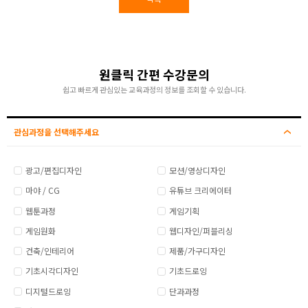
원클릭 간편 수강문의
쉽고 빠르게 관심있는 교육과정의 정보를 조회할 수 있습니다.
관심과정을 선택해주세요
광고/편집디자인
모션/영상디자인
마야 / CG
유튜브 크리에이터
웹툰과정
게임기획
게임원화
웹디자인/퍼블리싱
건축/인테리어
제품/가구디자인
기초시각디자인
기초드로잉
디지털드로잉
단과과정