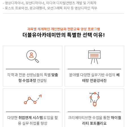
- 영상디자이너, 모션디자이너, 미디어 디지털컨텐츠 개발 및 기획자
- 포스트 프로덕션, 광고대행사, 모션그래픽 회사 등 영상디자인 직무
과목별 체계적인 개인면담과 전문교육 양성 프로그램
더블유아카데미만의 특별한 선택 이유!
각 학과 전문 선생님들의
특별
맞춤
분야별
다양한 실무기반 수업의
베
형 수업과정
컨설팅
테랑 전문강사진
다양한
취업연계 시스템
도입을 활
크리에이티브한 수업을 통한
하이퀄
용
실무 취업률 향상
리티 포트폴리오