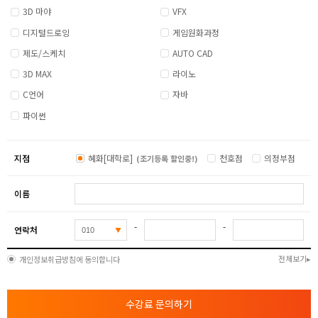
3D 마야
VFX
디지털드로잉
게임원화과정
제도/스케치
AUTO CAD
3D MAX
라이노
C언어
자바
파이썬
지점
혜화[대학로]
천호점
의정부점
(조기등록 할인중!)
이름
-
-
연락처
전체보기
개인정보취급방침에 동의합니다
수강료 문의하기