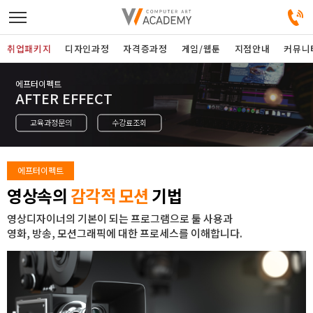
취업패키지
디자인과정
자격증과정
게임/웹툰
지점안내
커뮤니
에프터이펙트
디자인정규과정
AFTER EFFECT
교육과정문의
수강료조회
디자인단과과정
게임과정
에프터이펙트
영상속의
감각적 모션
기법
자격증과정
영상디자이너의 기본이 되는 프로그램으로 툴 사용과
영화, 방송, 모션그래픽에 대한 프로세스를 이해합니다.
커뮤니티
취업패키지