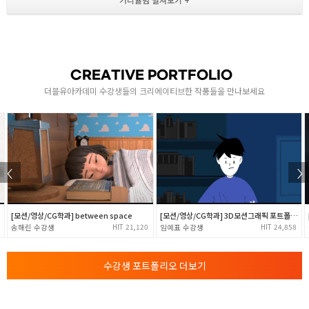
- Mask의 이해 / MotionSketch 활용
- Mask를 활용한 애니메이션의 표현
- Mask option 및 기본 애니메이션
- Mask path를 활용한 Text animation
CREATIVE PORTFOLIO
1
MATTE / 3D LAYER
더블유아카데미 수강생들의 크리에이티브한 작품들을 만나보세요
- Alpha matte의 활용
- Luma matte의 활용
- 3D Layer의 이해 / Camera, Light 기본
- 3D Layer의 활용 / Text Animate 기본활용
EFFECTS
[모션/영상/CG학과] between space
[모션/영상/CG학과] 3D모션그래픽 포트폴리오
- 다양한 Effects에 대해 알아보기
21,120
24,858
송해린
임예표
- Effects 실습 및 활용
- 기본 Particle활용
수강생 포트폴리오 더보기
- 기본 Tracking의 이해와 활용
- 영상편집 ( Transition ) 실습