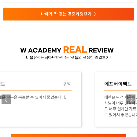
나에게 딱 맞는 맞춤과정찾기
>
REAL
W ACADEMY
REVIEW
더블유컴퓨터아트학원 수강생들의 생생한 리얼후기 !
에프터이펙트
류*연
에펙은 완전 처음이었는데, 소문만큼 어렵지 않았어요! 강
사님이 너무 친절하게 가르쳐주시고, 또 기초반이라고 해
도 너무 쉽게만 가르쳐주시지 않고 여러 예제들 실습해볼
수 있어서 좋았습니다! 에펙2도 빨리 배우고싶어요 :)