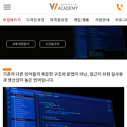
취업패키지
디자인과정
자격증과정
게임/웹툰
지점안내
커뮤니
디자인정규과정
교육과정문의
수강료조회
디자인단과과정
게임과정
기존의 다른 언어들의 복잡한 구조와 문법이 아닌, 접근이 쉬워 실사용
과 생산성이 높은 언어입니다.
자격증과정
커뮤니티
취업패키지