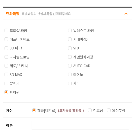
단과과정
해당과정의 관심과목을 선택해주세요
포토샵 과정
일러스트 과정
에프터이펙트
시네마4D
3D 마야
VFX
디지털드로잉
게임원화과정
제도/스케치
AUTO CAD
3D MAX
라이노
C언어
자바
파이썬
지점
혜화[대학로]
천호점
의정부점
(조기등록 할인중!)
이름