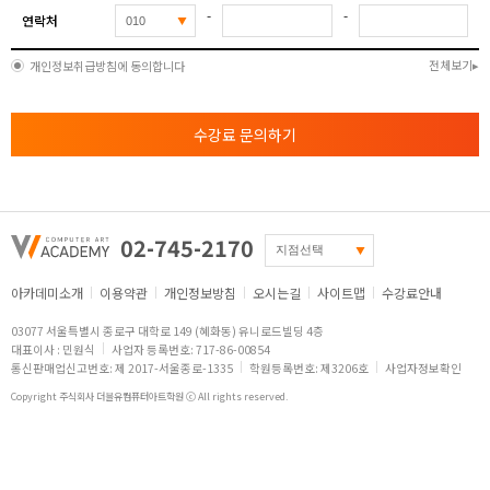
-
-
연락처
전체보기
개인정보취급방침에 동의합니다
수강료 문의하기
02-745-2170
아카데미소개
이용약관
개인정보방침
오시는길
사이트맵
수강료안내
03077 서울특별시 종로구 대학로 149 (혜화동) 유니로드빌딩 4층
대표이사 : 민원식
사업자 등록번호: 717-86-00854
통신판매업신고번호: 제 2017-서울종로-1335
학원등록번호: 제3206호
사업자정보확인
Copyright 주식회사 더블유컴퓨터아트학원 ⓒ All rights reserved.