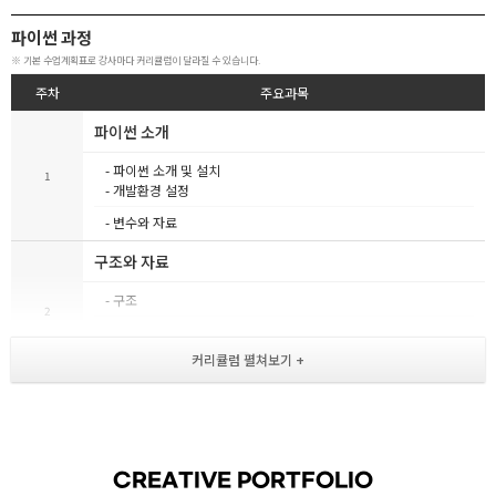
파이썬 과정
※ 기본 수업계획표로 강사마다 커리큘럼이 달라질 수 있습니다.
주차
주요과목
파이썬 소개
- 파이썬 소개 및 설치
1
- 개발환경 설정
- 변수와 자료
구조와 자료
- 구조
2
- 데이터형, 연산자, 제어문
- 튜블 반복문
함수와 클래스
- 함수란?
- 함수_매서드, 리턴, 변수 호출
3
CREATIVE PORTFOLIO
- 모듈 패키지